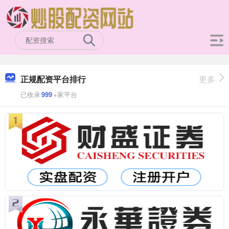
正规配资平台排行
更多
已收录
999
+家平台