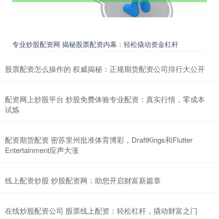
专业炒股配资网 揭秘股票配资内幕：轻松撬动资金杠杆
股票配资怎么操作的 权威揭秘：正规期货配资公司排行大公开
配资网上炒股平台 炒股免费体验专业配资：真实行情，零成本
试炼
配资期货配资 密苏里州批准体育博彩，DraftKings和Flutter
Entertainment应声大涨
线上配资炒股 炒股配资网：助您开启财富新篇章
在线炒股配资公司 股票线上配资：轻松杠杆，撬动财富之门