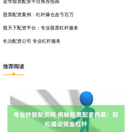
金华股票配资平台推荐指南
股票配资案例：杠杆爆仓血亏百万
股天下配资平台：专业股票杠杆服务
长治配资公司 专业杠杆服务
推荐阅读