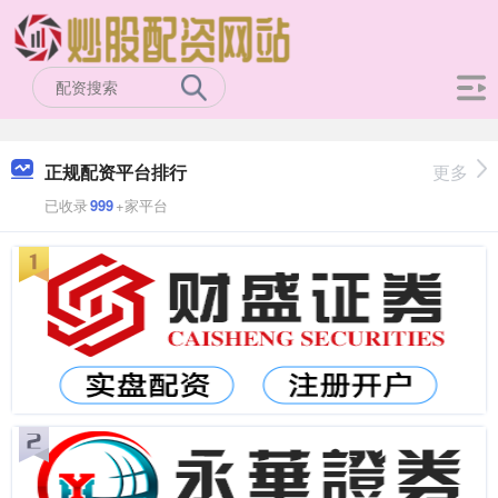
正规配资平台排行
更多
已收录
999
+家平台