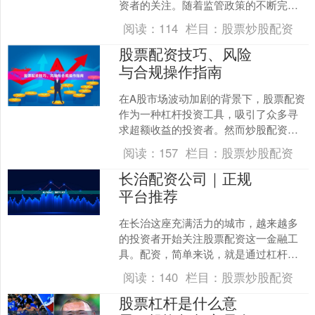
资者的关注。随着监管政策的不断完
善，合规操作已成为配资行业的底线要
阅读：
114
栏目：
股票炒股配资
求。本文将为投资者梳理股票....
股票配资技巧、风险
与合规操作指南
在A股市场波动加剧的背景下，股票配资
作为一种杠杆投资工具，吸引了众多寻
求超额收益的投资者。然而炒股配资网
站，配资操作并非简单的“借钱炒股”，其
阅读：
157
栏目：
股票炒股配资
中涉及复杂的技巧、....
长治配资公司｜正规
平台推荐
在长治这座充满活力的城市，越来越多
的投资者开始关注股票配资这一金融工
具。配资，简单来说，就是通过杠杆效
应放大资金，让投资者在股市中拥有更
阅读：
140
栏目：
股票炒股配资
多操作空间。然而，面对市....
股票杠杆是什么意