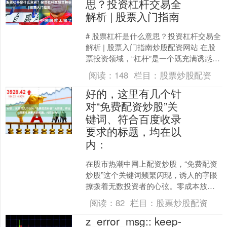
思？投资杠杆交易全
解析 | 股票入门指南
# 股票杠杆是什么意思？投资杠杆交易全
解析 | 股票入门指南炒股配资网站 在股
票投资领域，“杠杆”是一个既充满诱惑又
暗藏风险的关键词。许多投资者听说过
阅读：
148
栏目：
股票炒股配资
杠杆交易能....
好的，这里有几个针
对“免费配资炒股”关
键词、符合百度收录
要求的标题，均在以
内：
在股市热潮中网上配资炒股，“免费配资
炒股”这个关键词频繁闪现，诱人的字眼
撩拨着无数投资者的心弦。零成本放大
本金，博取更高收益——这看似完美的
阅读：
82
栏目：
股票炒股配资
财富快车道，究竟是难....
z_error_msg:: keep-