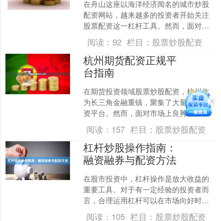
在舟山这座以海洋经济闻名的城市炒股
配资网站，越来越多的投资者开始关注
股票配资这一杠杆工具。然而，面对市
场上良莠不齐的配资平台，如何选择本
阅读：
92
栏目：
股票炒股配资
地正规渠道、建立有效的风....
杭州期货配资正规平
台指南
在期货投资领域股票炒股配资，杭州作
为长三角金融重镇，聚集了大量期货配
资平台。然而，面对市场上良莠不齐的
配资机构，投资者如何甄别正规平台、
阅读：
157
栏目：
股票炒股配资
规避风险，成为实现稳健收....
杠杆炒股操作指南：
融资融券与配资方法
在股市投资中，杠杆操作是放大收益的
重要工具。对于有一定经验的投资者而
言，合理运用杠杆可以在市场向好时获
得更高回报。本文将系统介绍融资融券
阅读：
105
栏目：
股票炒股配资