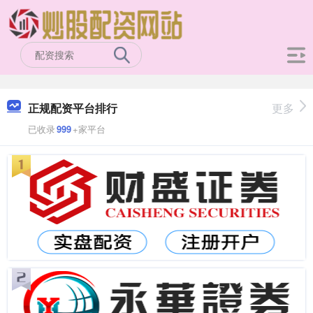
正规配资平台排行
更多
已收录
999
+家平台