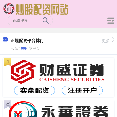
正规配资平台排行
更多
已收录
999
+家平台