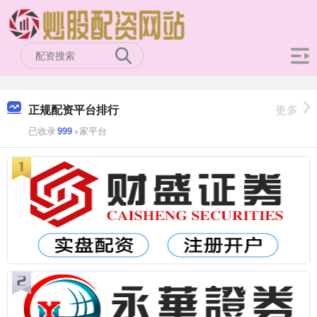
正规配资平台排行
更多
已收录
999
+家平台