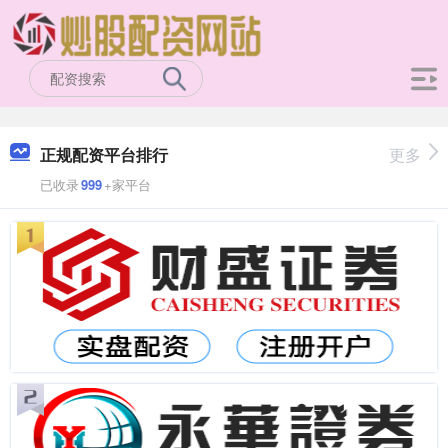
正规配资平台排行
更多
已收录
999
+家平台