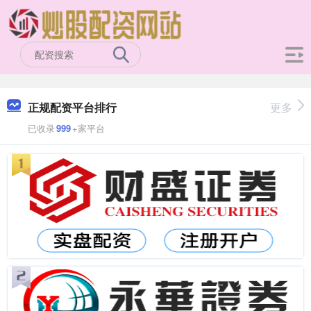
正规配资平台排行
更多
已收录
999
+家平台