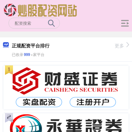
正规配资平台排行
更多
已收录
999
+家平台