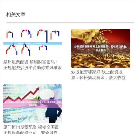
相关文章
泉州股票配资 解锁财富密码：
正规配资炒股平台助你乘风破浪
炒股配资哪家好 线上配资股
票：轻松撬动资金，放大收益
厦门恒指期货配资 揭秘全国最
正规股票配资公司，安全可靠，