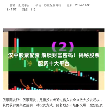
作者：配资平台
平台：炒股配资网站
更新：2024-11-30
11:47:57
阅读：112
股票配资汉中股票配资，是指投资者通过借入资金来放大投资规模，
从而获得更高收益的一种投资方式。随着股票市场的火爆，股票配资