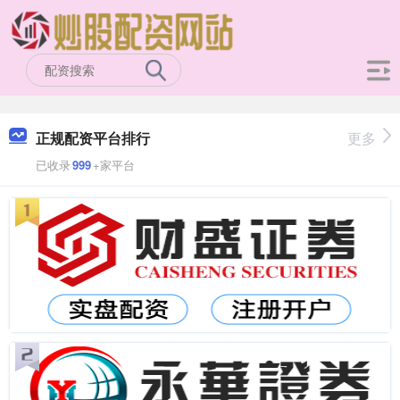
正规配资平台排行
更多
已收录
999
+家平台